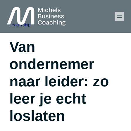
Ga
naar
Leadership
de
inhoud
Van
ondernemer
naar leider: zo
leer je echt
loslaten