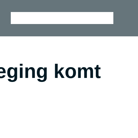
Home
Winstsessie
Aanbod
Reviews
eging komt