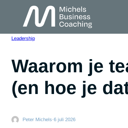
Ga
naar
de
Leadership
inhoud
Waarom je te
(en hoe je da
Peter Michels
·
6 juli 2026