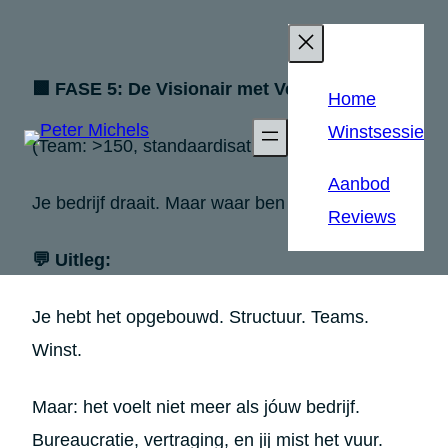
🟩 FASE 5: De Visionair met Vertraging
Home
Winstsessie
(Team: >150, standaardisatie)
Aanbod
Je bedrijf draait. Maar waar ben jij gebleven?
Reviews
💬 Uitleg:
Je hebt het opgebouwd. Structuur. Teams.
Winst.
Maar: het voelt niet meer als jóuw bedrijf.
Bureaucratie, vertraging, en jij mist het vuur.