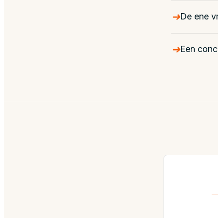
➜
De ene vr
➜
Een conc