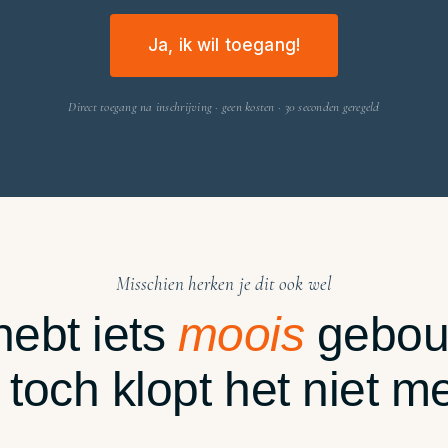
Ja, ik wil toegang!
Direct toegang na inschrijving · geen kosten · 30 seconden geregeld
Misschien herken je dit ook wel
hebt iets
moois
gebou
 toch klopt het niet me