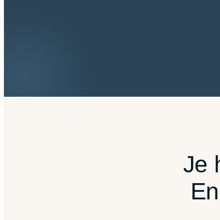
Je 
En