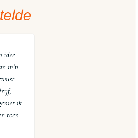
telde
n idee
aan m’n
bewust
rijf,
geniet ik
en toen