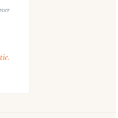
over
tie.