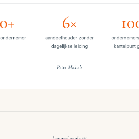
0+
6×
10
ieondernemer
aandeelhouder zonder
ondernemers
dagelijkse leiding
kantelpunt 
Peter Michels
Iemand zoals jij