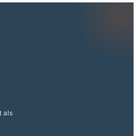
p
t als