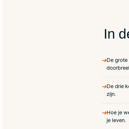
In 
➜
De grote
doorbree
➜
De drie k
zijn.
➜
Hoe je we
je leven.