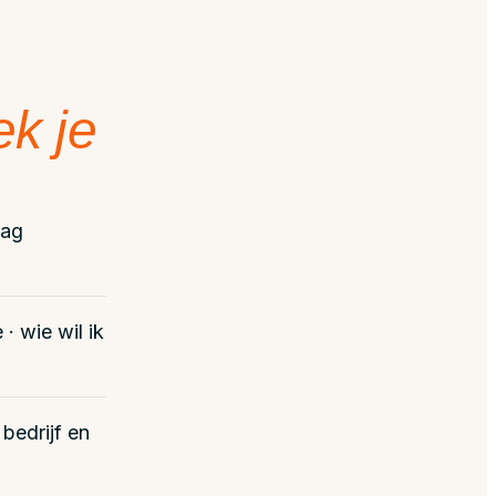
ek je
aag
· wie wil ik
 bedrijf en