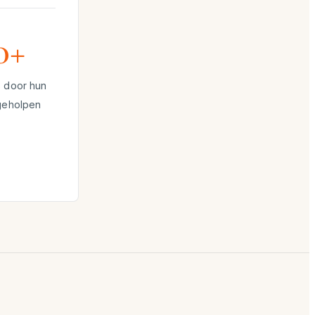
0+
 door hun
geholpen