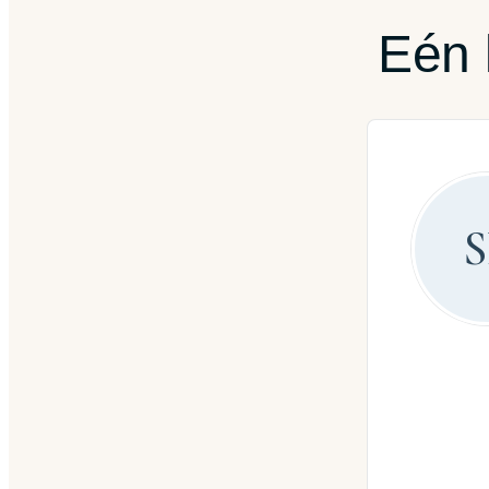
Eén 
S