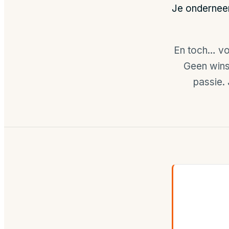
Je onderneem
En toch… voe
Geen winst
passie.