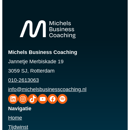
Michels Business Coaching
Jannetje Merbiskade 19
3059 SJ, Rotterdam
010-2613063
info@michelsbusinesscoaching.nl
LinkedIn
Instagram
TikTok
YouTube
Facebook
Spotify
Navigatie
Home
Tijdwinst