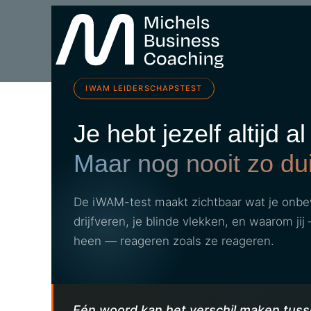
IWAM LEIDERSCHAPSTEST
Je hebt jezelf altijd a
Maar nog nooit zo dui
De iWAM-test maakt zichtbaar wat je onbewu
drijfveren, je blinde vlekken, en waarom j
heen — reageren zoals ze reageren.
Eén woord kan het verschil maken tuss