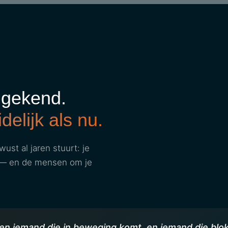
l gekend.
delijk als nu.
st al jaren stuurt: je
ij — en de mensen om je
en iemand die in beweging komt, en iemand die blok