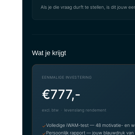
Als je die vraag durft te stellen, is dit jouw ee
Wat je krijgt
EENMALIGE INVESTERING
€777,-
excl. btw · levenslang rendement
Volledige iWAM-test — 48 motivatie- en w
✓
Persoonlijk rapport — jouw blauwdruk van 
✓