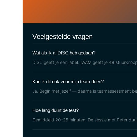
Veelgestelde vragen
Wat als ik al DISC heb gedaan?
DISC geeft je een label. iWAM geeft je 48 stuurknop
Kan ik dit ook voor mijn team doen?
Ja. Begin met jezelf — daarna is teamassessment be
Hoe lang duurt de test?
Gemiddeld 20–25 minuten. De sessie met Peter duur