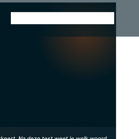
Home
Winstsessie
Aanbod
Reviews
keert. Na deze test weet je welk woord