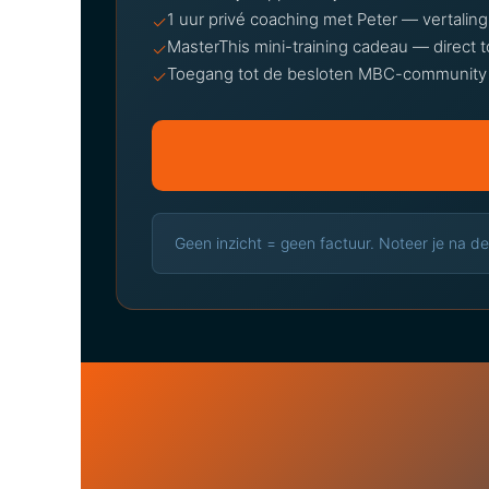
1 uur privé coaching met Peter — vertaling
✓
MasterThis mini-training cadeau — direct 
✓
Toegang tot de besloten MBC-community +
✓
Geen inzicht = geen factuur. Noteer je na de