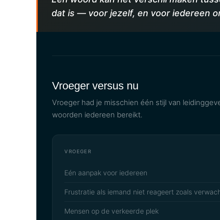
dat is — voor jezelf, en voor iedereen 
Vroeger versus nu
Vroeger had je misschien één stijl van leidinggev
woorden iedereen bereikt.
VROEGER
Eén aanpak voor iedereen
Frustratie als iemand niet reageert zoals verwac
Mensen op de verkeerde plek