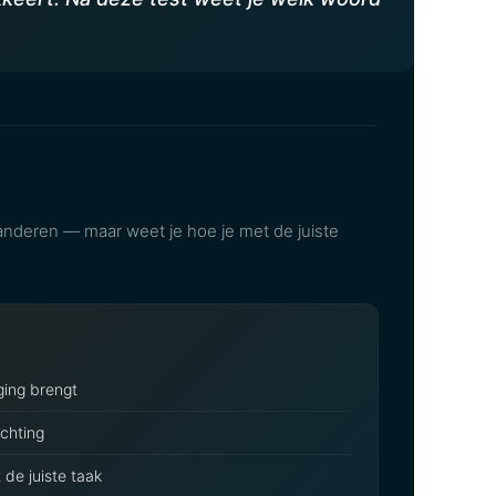
eranderen — maar weet je hoe je met de juiste
ging brengt
ichting
 de juiste taak