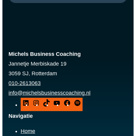
Michels Business Coaching
Jannetje Merbiskade 19
3059 SJ, Rotterdam
010-2613063
info@michelsbusinesscoaching.nl
L
I
T
Y
F
S
i
n
i
o
a
p
Navigatie
n
s
k
u
c
o
Home
k
t
T
T
e
t