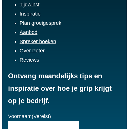
Tijdwinst
e
a
o
u
b
i
Inspiratie
d
g
k
b
o
f
Plan groeigesprek
I
r
e
o
y
Aanbod
n
a
k
Spreker boeken
m
Over Peter
Reviews
Ontvang maandelijks tips en
inspiratie over hoe je grip krijgt
op je bedrijf.
Voornaam
(Vereist)