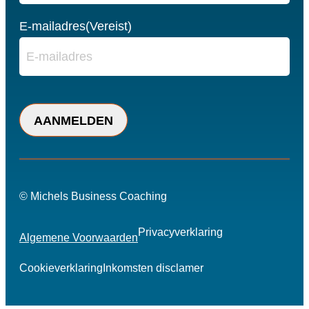
E-mailadres
(Vereist)
C
A
P
T
C
© Michels Business Coaching
H
A
Privacyverklaring
Algemene Voorwaarden
Cookieverklaring
Inkomsten disclamer