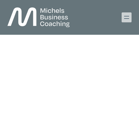
Klaar om te
groeien als
ondernemer &
onderneming?